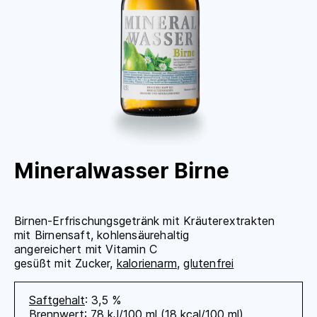
Mineralwasser Birne
Birnen-Erfrischungsgetränk mit Kräuterextrakten
mit Birnensaft, kohlensäurehaltig
angereichert mit Vitamin C
gesüßt mit Zucker,
kalorienarm
,
glutenfrei
Saftgehalt
: 3,5 %
Brennwert
: 78 kJ/100 ml (18 kcal/100 ml)